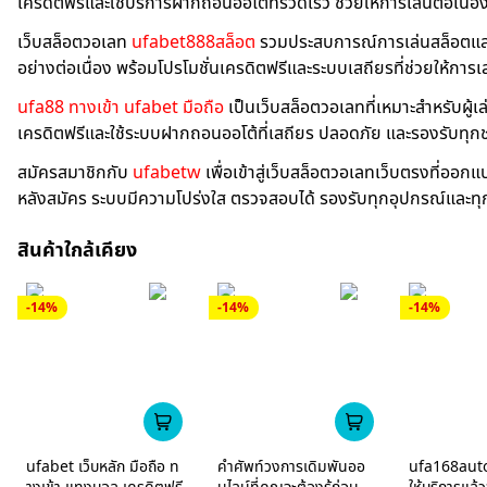
เครดิตฟรีและใช้บริการฝากถอนออโต้ที่รวดเร็ว ช่วยให้การเล่นต่อเนื่อ
เว็บสล็อตวอเลท
ufabet888สล็อต
รวมประสบการณ์การเล่นสล็อตและคว
อย่างต่อเนื่อง พร้อมโปรโมชั่นเครดิตฟรีและระบบเสถียรที่ช่วยให้การเ
ufa88 ทางเข้า ufabet มือถือ
เป็นเว็บสล็อตวอเลทที่เหมาะสำหรับผู้เ
เครดิตฟรีและใช้ระบบฝากถอนออโต้ที่เสถียร ปลอดภัย และรองรับทุกช
สมัครสมาชิกกับ
ufabetw
เพื่อเข้าสู่เว็บสล็อตวอเลทเว็บตรงที่ออก
หลังสมัคร ระบบมีความโปร่งใส ตรวจสอบได้ รองรับทุกอุปกรณ์และทุ
สินค้าใกล้เคียง
-14%
-14%
-14%
ufabet เว็บหลัก มือถือ ท
คำศัพท์วงการเดิมพันออ
ufa168autoท