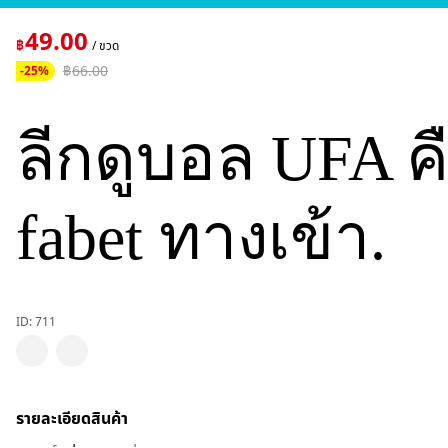
49.00
฿
/ ขวด
฿
66.00
-25%
ลีกดูบอล UFA คืน
fabet ทางเข้า.
ID: 711
รายละเอียดสินค้า