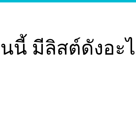
นี้ มีลิสต์ดังอะไร