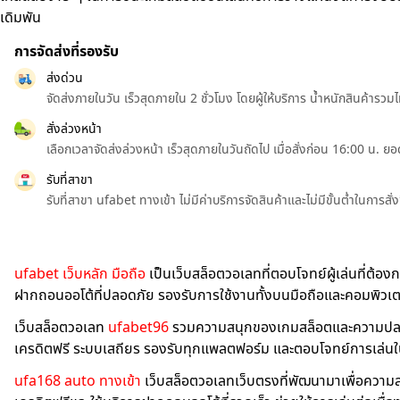
เดิมพัน
การจัดส่งที่รองรับ
ส่งด่วน
จัดส่งภายในวัน เร็วสุดภายใน 2 ชั่วโมง โดยผู้ให้บริการ น้ำหนักสินค้ารวมไ
สั่งล่วงหน้า
เลือกเวลาจัดส่งล่วงหน้า เร็วสุดภายในวันถัดไป เมื่อสั่งก่อน 16:00 น. ยอด
รับที่สาขา
รับที่สาขา ufabet ทางเข้า ไม่มีค่าบริการจัดสินค้าและไม่มีขั้นต่ำในการสั่งซ
ufabet เว็บหลัก มือถือ
เป็นเว็บสล็อตวอเลทที่ตอบโจทย์ผู้เล่นที่ต้อ
ฝากถอนออโต้ที่ปลอดภัย รองรับการใช้งานทั้งบนมือถือและคอมพิวเ
เว็บสล็อตวอเลท
ufabet96
รวมความสนุกของเกมสล็อตและความปลอดภัยไ
เครดิตฟรี ระบบเสถียร รองรับทุกแพลตฟอร์ม และตอบโจทย์การเล่น
ufa168 auto ทางเข้า
เว็บสล็อตวอเลทเว็บตรงที่พัฒนามาเพื่อความสะด